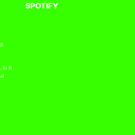
SPOTIFY
p,
 lo fi
al