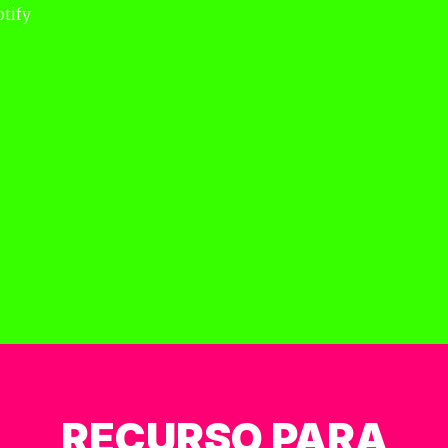
otify
RECURSO PARA