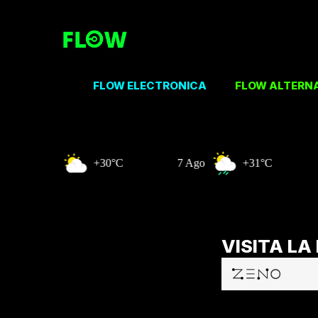
FLOW ELECTRONICA
FLOW ALTERN
 Ago
+30°C
7 Ago
+31°C
8 Ago
VISITA LA