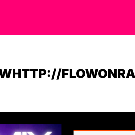
OW
HTTP://FLOWONRA