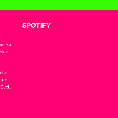
SPOTIFY
h
ouse a
esde
n Lo
tino
 Tech