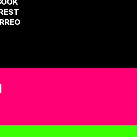
BOOK
REST
RREO
N